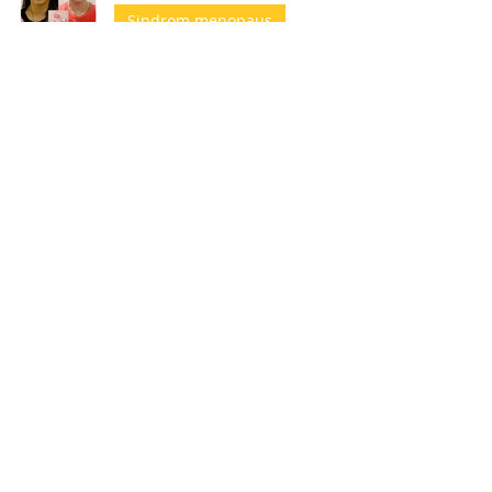
Sindrom menopaus
Kulit sangat kering, insomnia
dan keletihan mental
Sindrom menopaus
4 bulan menopaus, kulit kering
Sindrom menopaus
Kulit gatal, kering dan
mengelupas
Penyakit Kulit
Kulit kaki kering dan merekah