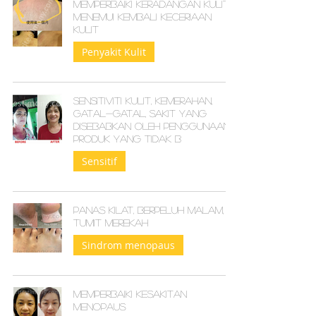
Memperbaiki Keradangan Kulit,
Menemui Kembali Keceriaan
Kulit
Penyakit Kulit
Sensitiviti kulit, kemerahan,
gatal-gatal, sakit yang
disebabkan oleh penggunaan
produk yang tidak b
Sensitif
Panas kilat, berpeluh malam,
tumit merekah
Sindrom menopaus
Memperbaiki kesakitan
menopaus