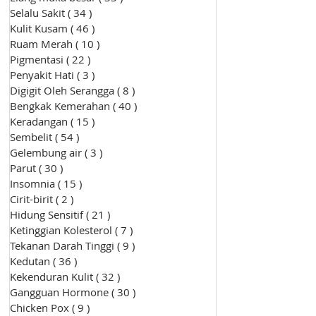
Selalu Sakit
( 34 )
34 siaran
Kulit Kusam
( 46 )
46 siaran
Ruam Merah
( 10 )
10 siaran
Pigmentasi
( 22 )
22 siaran
Penyakit Hati
( 3 )
3 siaran
Digigit Oleh Serangga
( 8 )
8 siaran
Bengkak Kemerahan
( 40 )
40 siaran
Keradangan
( 15 )
15 siaran
Sembelit
( 54 )
54 siaran
Gelembung air
( 3 )
3 siaran
Parut
( 30 )
30 siaran
Insomnia
( 15 )
15 siaran
Cirit-birit
( 2 )
2 siaran
Hidung Sensitif
( 21 )
21 siaran
Ketinggian Kolesterol
( 7 )
7 siaran
Tekanan Darah Tinggi
( 9 )
9 siaran
Kedutan
( 36 )
36 siaran
Kekenduran Kulit
( 32 )
32 siaran
Gangguan Hormone
( 30 )
30 siaran
Chicken Pox
( 9 )
9 siaran