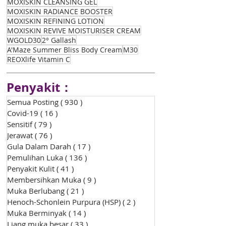
MOXISKIN CLEANSING GEL
MOXISKIN RADIANCE BOOSTER
MOXISKIN REFINING LOTION
MOXISKIN REVIVE MOISTURISER CREAM
WGOLD30
2° Gallash
A'Maze Summer Bliss Body Cream
M30
REOXlife Vitamin C
Penyakit：
Semua Posting
( 930 )
930 siaran
Covid-19
( 16 )
16 siaran
Sensitif
( 79 )
79 siaran
Jerawat
( 76 )
76 siaran
Gula Dalam Darah
( 17 )
17 siaran
Pemulihan Luka
( 136 )
136 siaran
Penyakit Kulit
( 41 )
41 siaran
Membersihkan Muka
( 9 )
9 siaran
Muka Berlubang
( 21 )
21 siaran
Henoch-Schonlein Purpura (HSP)
( 2 )
2 siaran
Muka Berminyak
( 14 )
14 siaran
Liang muka besar
( 33 )
33 siaran