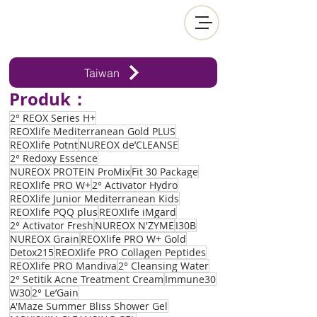
Taiwan
Produk：
2° REOX Series H+
REOXlife Mediterranean Gold PLUS
REOXlife Potnt
NUREOX de’CLEANSE
2° Redoxy Essence
NUREOX PROTEIN ProMix
Fit 30 Package
REOXlife PRO W+
2° Activator Hydro
REOXlife Junior Mediterranean Kids
REOXlife PQQ plus
REOXlife iMgard
2° Activator Fresh
NUREOX N'ZYME
I30B
NUREOX Grain
REOXlife PRO W+ Gold
Detox215
REOXlife PRO Collagen Peptides
REOXlife PRO Mandiva
2° Cleansing Water
2° Setitik Acne Treatment Cream
Immune30
W30
2° Le’Gain
A'Maze Summer Bliss Shower Gel