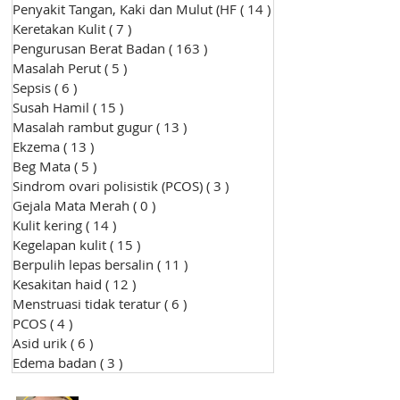
Penyakit Tangan, Kaki dan Mulut (HF
( 14 )
14 siaran
Keretakan Kulit
( 7 )
7 siaran
Pengurusan Berat Badan
( 163 )
163 siaran
Masalah Perut
( 5 )
5 siaran
Sepsis
( 6 )
6 siaran
Susah Hamil
( 15 )
15 siaran
Masalah rambut gugur
( 13 )
13 siaran
Ekzema
( 13 )
13 siaran
Beg Mata
( 5 )
5 siaran
Sindrom ovari polisistik (PCOS)
( 3 )
3 siaran
Gejala Mata Merah
( 0 )
0 siaran
Kulit kering
( 14 )
14 siaran
Kegelapan kulit
( 15 )
15 siaran
Berpulih lepas bersalin
( 11 )
11 siaran
Kesakitan haid
( 12 )
12 siaran
Menstruasi tidak teratur
( 6 )
6 siaran
PCOS
( 4 )
4 siaran
Asid urik
( 6 )
6 siaran
Edema badan
( 3 )
3 siaran