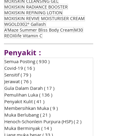
MOXISKIN CLEANSING GEL
MOXISKIN RADIANCE BOOSTER
MOXISKIN REFINING LOTION
MOXISKIN REVIVE MOISTURISER CREAM
WGOLD30
2° Gallash
A'Maze Summer Bliss Body Cream
M30
REOXlife Vitamin C
Penyakit：
Semua Posting
( 930 )
930 siaran
Covid-19
( 16 )
16 siaran
Sensitif
( 79 )
79 siaran
Jerawat
( 76 )
76 siaran
Gula Dalam Darah
( 17 )
17 siaran
Pemulihan Luka
( 136 )
136 siaran
Penyakit Kulit
( 41 )
41 siaran
Membersihkan Muka
( 9 )
9 siaran
Muka Berlubang
( 21 )
21 siaran
Henoch-Schonlein Purpura (HSP)
( 2 )
2 siaran
Muka Berminyak
( 14 )
14 siaran
Liang muka besar
( 33 )
33 siaran