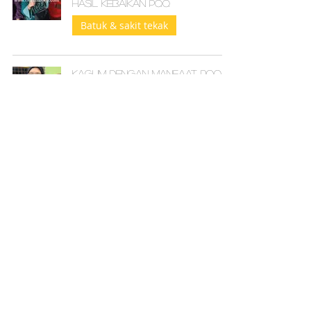
hasil kebaikan PQQ
Batuk & sakit tekak
Kagum dengan Manfaat PQQ
Melegakan Perit & Tegang
Urat Saraf Di Betis
Sakit sendi
Dengan PQQ, pergerakan lutut
dan pinggang lebih selesa
Sakit Lutut & Pinggang
PQQ meningkatkat tahap
fokus dan daya ingatan
semasa pembelajaran
Kurang Daya Ingatan