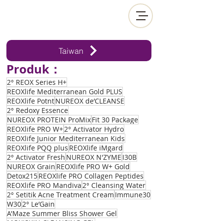
Taiwan
Produk：
2° REOX Series H+
REOXlife Mediterranean Gold PLUS
REOXlife Potnt
NUREOX de’CLEANSE
2° Redoxy Essence
NUREOX PROTEIN ProMix
Fit 30 Package
REOXlife PRO W+
2° Activator Hydro
REOXlife Junior Mediterranean Kids
REOXlife PQQ plus
REOXlife iMgard
2° Activator Fresh
NUREOX N'ZYME
I30B
NUREOX Grain
REOXlife PRO W+ Gold
Detox215
REOXlife PRO Collagen Peptides
REOXlife PRO Mandiva
2° Cleansing Water
2° Setitik Acne Treatment Cream
Immune30
W30
2° Le’Gain
A'Maze Summer Bliss Shower Gel