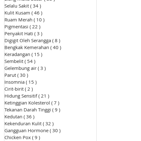
Selalu Sakit
( 34 )
34 siaran
Kulit Kusam
( 46 )
46 siaran
Ruam Merah
( 10 )
10 siaran
Pigmentasi
( 22 )
22 siaran
Penyakit Hati
( 3 )
3 siaran
Digigit Oleh Serangga
( 8 )
8 siaran
Bengkak Kemerahan
( 40 )
40 siaran
Keradangan
( 15 )
15 siaran
Sembelit
( 54 )
54 siaran
Gelembung air
( 3 )
3 siaran
Parut
( 30 )
30 siaran
Insomnia
( 15 )
15 siaran
Cirit-birit
( 2 )
2 siaran
Hidung Sensitif
( 21 )
21 siaran
Ketinggian Kolesterol
( 7 )
7 siaran
Tekanan Darah Tinggi
( 9 )
9 siaran
Kedutan
( 36 )
36 siaran
Kekenduran Kulit
( 32 )
32 siaran
Gangguan Hormone
( 30 )
30 siaran
Chicken Pox
( 9 )
9 siaran