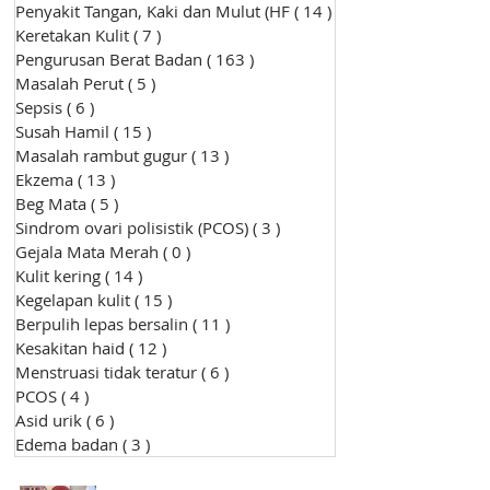
Penyakit Tangan, Kaki dan Mulut (HF
( 14 )
14 siaran
Keretakan Kulit
( 7 )
7 siaran
Pengurusan Berat Badan
( 163 )
163 siaran
Masalah Perut
( 5 )
5 siaran
Sepsis
( 6 )
6 siaran
Susah Hamil
( 15 )
15 siaran
Masalah rambut gugur
( 13 )
13 siaran
Ekzema
( 13 )
13 siaran
Beg Mata
( 5 )
5 siaran
Sindrom ovari polisistik (PCOS)
( 3 )
3 siaran
Gejala Mata Merah
( 0 )
0 siaran
Kulit kering
( 14 )
14 siaran
Kegelapan kulit
( 15 )
15 siaran
Berpulih lepas bersalin
( 11 )
11 siaran
Kesakitan haid
( 12 )
12 siaran
Menstruasi tidak teratur
( 6 )
6 siaran
PCOS
( 4 )
4 siaran
Asid urik
( 6 )
6 siaran
Edema badan
( 3 )
3 siaran