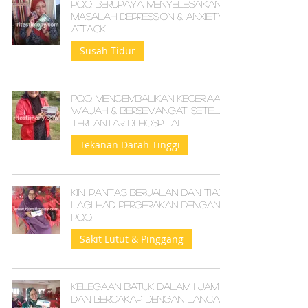
PQQ berupaya menyelesaikan
masalah Depression & Anxiety
attack
Susah Tidur
PQQ Mengembalikan Keceriaan
Wajah & Bersemangat Setelah
Terlantar Di Hospital
Tekanan Darah Tinggi
Kini pantas berjalan dan tiada
lagi had pergerakan dengan
PQQ
Sakit Lutut & Pinggang
Kelegaan batuk dalam 1 jam
dan bercakap dengan lancar