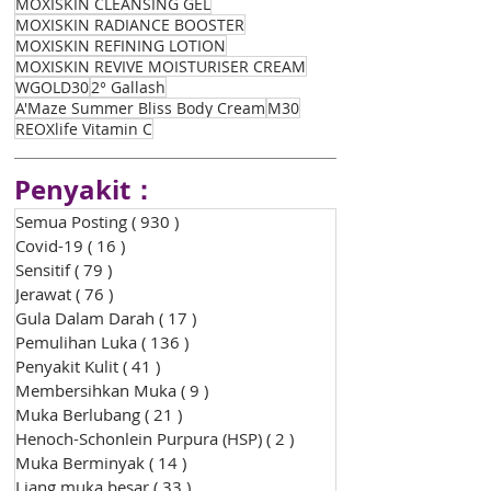
MOXISKIN CLEANSING GEL
MOXISKIN RADIANCE BOOSTER
MOXISKIN REFINING LOTION
MOXISKIN REVIVE MOISTURISER CREAM
WGOLD30
2° Gallash
A'Maze Summer Bliss Body Cream
M30
REOXlife Vitamin C
Penyakit：
Semua Posting
( 930 )
930 siaran
Covid-19
( 16 )
16 siaran
Sensitif
( 79 )
79 siaran
Jerawat
( 76 )
76 siaran
Gula Dalam Darah
( 17 )
17 siaran
Pemulihan Luka
( 136 )
136 siaran
Penyakit Kulit
( 41 )
41 siaran
Membersihkan Muka
( 9 )
9 siaran
Muka Berlubang
( 21 )
21 siaran
Henoch-Schonlein Purpura (HSP)
( 2 )
2 siaran
Muka Berminyak
( 14 )
14 siaran
Liang muka besar
( 33 )
33 siaran