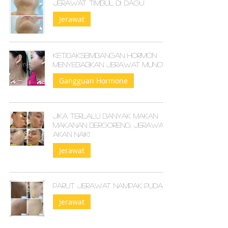
Jerawat timbul di dagu
Jerawat
Ketidakseimbangan hormon
menyebabkan jerawat muncul
Gangguan Hormone
Jika terlalu banyak makan
makanan bergoreng, jerawat
akan naik!
Jerawat
Parut jerawat nampak pudar
Jerawat