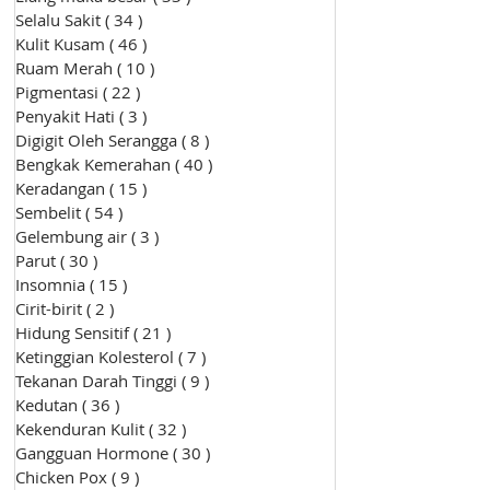
Selalu Sakit
( 34 )
34 siaran
Kulit Kusam
( 46 )
46 siaran
Ruam Merah
( 10 )
10 siaran
Pigmentasi
( 22 )
22 siaran
Penyakit Hati
( 3 )
3 siaran
Digigit Oleh Serangga
( 8 )
8 siaran
Bengkak Kemerahan
( 40 )
40 siaran
Keradangan
( 15 )
15 siaran
Sembelit
( 54 )
54 siaran
Gelembung air
( 3 )
3 siaran
Parut
( 30 )
30 siaran
Insomnia
( 15 )
15 siaran
Cirit-birit
( 2 )
2 siaran
Hidung Sensitif
( 21 )
21 siaran
Ketinggian Kolesterol
( 7 )
7 siaran
Tekanan Darah Tinggi
( 9 )
9 siaran
Kedutan
( 36 )
36 siaran
Kekenduran Kulit
( 32 )
32 siaran
Gangguan Hormone
( 30 )
30 siaran
Chicken Pox
( 9 )
9 siaran