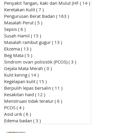
Penyakit Tangan, Kaki dan Mulut (HF
( 14 )
14 siaran
Keretakan Kulit
( 7 )
7 siaran
Pengurusan Berat Badan
( 163 )
163 siaran
Masalah Perut
( 5 )
5 siaran
Sepsis
( 6 )
6 siaran
Susah Hamil
( 15 )
15 siaran
Masalah rambut gugur
( 13 )
13 siaran
Ekzema
( 13 )
13 siaran
Beg Mata
( 5 )
5 siaran
Sindrom ovari polisistik (PCOS)
( 3 )
3 siaran
Gejala Mata Merah
( 0 )
0 siaran
Kulit kering
( 14 )
14 siaran
Kegelapan kulit
( 15 )
15 siaran
Berpulih lepas bersalin
( 11 )
11 siaran
Kesakitan haid
( 12 )
12 siaran
Menstruasi tidak teratur
( 6 )
6 siaran
PCOS
( 4 )
4 siaran
Asid urik
( 6 )
6 siaran
Edema badan
( 3 )
3 siaran