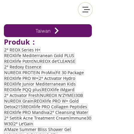
Taiwan
Produk：
2° REOX Series H+
REOXlife Mediterranean Gold PLUS
REOXlife Potnt
NUREOX de’CLEANSE
2° Redoxy Essence
NUREOX PROTEIN ProMix
Fit 30 Package
REOXlife PRO W+
2° Activator Hydro
REOXlife Junior Mediterranean Kids
REOXlife PQQ plus
REOXlife iMgard
2° Activator Fresh
NUREOX N'ZYME
I30B
NUREOX Grain
REOXlife PRO W+ Gold
Detox215
REOXlife PRO Collagen Peptides
REOXlife PRO Mandiva
2° Cleansing Water
2° Setitik Acne Treatment Cream
Immune30
W30
2° Le’Gain
A'Maze Summer Bliss Shower Gel