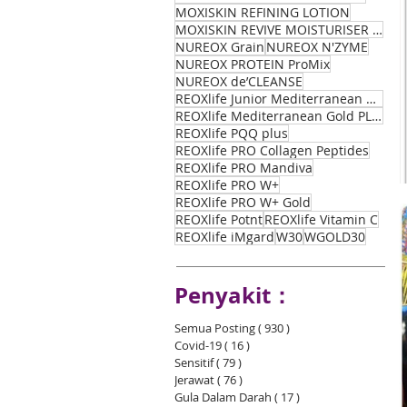
MOXISKIN REFINING LOTION
MOXISKIN REVIVE MOISTURISER CREAM
NUREOX Grain
NUREOX N'ZYME
NUREOX PROTEIN ProMix
NUREOX de’CLEANSE
REOXlife Junior Mediterranean Kids
REOXlife Mediterranean Gold PLUS
REOXlife PQQ plus
REOXlife PRO Collagen Peptides
REOXlife PRO Mandiva
REOXlife PRO W+
REOXlife PRO W+ Gold
REOXlife Potnt
REOXlife Vitamin C
REOXlife iMgard
W30
WGOLD30
Penyakit：
Semua Posting
( 930 )
930 siaran
Covid-19
( 16 )
16 siaran
Sensitif
( 79 )
79 siaran
Jerawat
( 76 )
76 siaran
Gula Dalam Darah
( 17 )
17 siaran