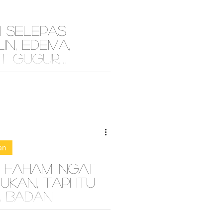
i Selepas
in, Edema,
t Gugur,
at
besar, tetapi saya kelihatan
. Gambar di bahagian kiri
masa anak cukup bulan. Pada
...
an
 faham ingat
kan, tapi itu
 badan
hirkan anak yang pertama, saya