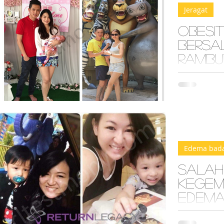
Jeragat
Obesit
Bersal
Rambu
Jerag
Anak semakin 
semakin muda
ditangkap se
masa itu, saya
Edema bad
Salah
kegemu
edema
Selepas mela