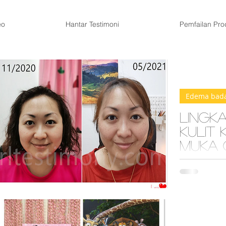
eo
Hantar Testimoni
Pemfailan Pro
Edema bad
Lingka
kulit 
muka 
muka 
Saya selalu 
kecil lagi.Ta
mengiring se
kanan saya...