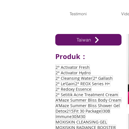
Testimoni
Vid
Taiwan
Produk：
2° Activator Fresh
2° Activator Hydro
2° Cleansing Water
2° Gallash
2° Le’Gain
2° REOX Series H+
2° Redoxy Essence
2° Setitik Acne Treatment Cream
A'Maze Summer Bliss Body Cream
A'Maze Summer Bliss Shower Gel
Detox215
Fit 30 Package
I30B
Immune30
M30
MOXISKIN CLEANSING GEL
MOXISKIN RADIANCE BOOSTER