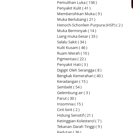
Pemulihan Luka
( 136 )
136 siaran
Penyakit Kulit
( 41 )
41 siaran
Membersihkan Muka
( 9 )
9 siaran
Muka Berlubang
( 21 )
21 siaran
Henoch-Schonlein Purpura (HSP)
( 2 )
2 siar
Muka Berminyak
( 14 )
14 siaran
Liang muka besar
( 33 )
33 siaran
Selalu Sakit
( 34 )
34 siaran
Kulit Kusam
( 46 )
46 siaran
Ruam Merah
( 10 )
10 siaran
Pigmentasi
( 22 )
22 siaran
Penyakit Hati
( 3 )
3 siaran
Digigit Oleh Serangga
( 8 )
8 siaran
Bengkak Kemerahan
( 40 )
40 siaran
Keradangan
( 15 )
15 siaran
Sembelit
( 54 )
54 siaran
Gelembung air
( 3 )
3 siaran
Parut
( 30 )
30 siaran
Insomnia
( 15 )
15 siaran
Cirit-birit
( 2 )
2 siaran
Hidung Sensitif
( 21 )
21 siaran
Ketinggian Kolesterol
( 7 )
7 siaran
Tekanan Darah Tinggi
( 9 )
9 siaran
Kedutan
( 36 )
36 siaran