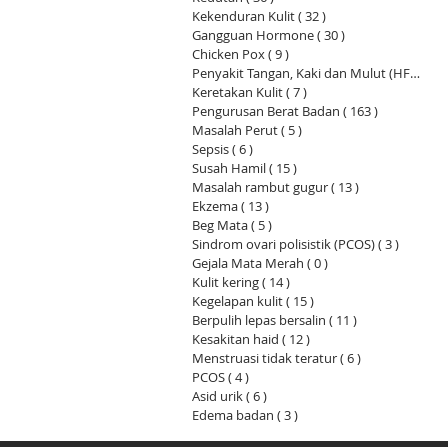
Kekenduran Kulit
( 32 )
32 siaran
Gangguan Hormone
( 30 )
30 siaran
Chicken Pox
( 9 )
9 siaran
Penyakit Tangan, Kaki dan Mulut (HF
( 14 )
1
Keretakan Kulit
( 7 )
7 siaran
Pengurusan Berat Badan
( 163 )
163 siaran
Masalah Perut
( 5 )
5 siaran
Sepsis
( 6 )
6 siaran
Susah Hamil
( 15 )
15 siaran
Masalah rambut gugur
( 13 )
13 siaran
Ekzema
( 13 )
13 siaran
Beg Mata
( 5 )
5 siaran
Sindrom ovari polisistik (PCOS)
( 3 )
3 siaran
Gejala Mata Merah
( 0 )
0 siaran
Kulit kering
( 14 )
14 siaran
Kegelapan kulit
( 15 )
15 siaran
Berpulih lepas bersalin
( 11 )
11 siaran
Kesakitan haid
( 12 )
12 siaran
Menstruasi tidak teratur
( 6 )
6 siaran
PCOS
( 4 )
4 siaran
Asid urik
( 6 )
6 siaran
Edema badan
( 3 )
3 siaran