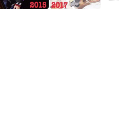
ingat saya da
badan yang s
tidak...
an