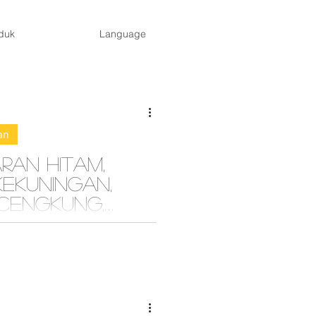
duk
Language
an
ran hitam,
kekuningan,
cengkung,
kusam
mengalami masalah muka sejak
mbahan pula dengan tabiat tidur
panjang hari dan malam, muka