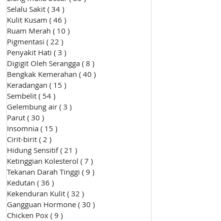
Selalu Sakit
( 34 )
34 siaran
Kulit Kusam
( 46 )
46 siaran
Ruam Merah
( 10 )
10 siaran
Pigmentasi
( 22 )
22 siaran
Penyakit Hati
( 3 )
3 siaran
Digigit Oleh Serangga
( 8 )
8 siaran
Bengkak Kemerahan
( 40 )
40 siaran
Keradangan
( 15 )
15 siaran
Sembelit
( 54 )
54 siaran
Gelembung air
( 3 )
3 siaran
Parut
( 30 )
30 siaran
Insomnia
( 15 )
15 siaran
Cirit-birit
( 2 )
2 siaran
Hidung Sensitif
( 21 )
21 siaran
Ketinggian Kolesterol
( 7 )
7 siaran
Tekanan Darah Tinggi
( 9 )
9 siaran
Kedutan
( 36 )
36 siaran
Kekenduran Kulit
( 32 )
32 siaran
Gangguan Hormone
( 30 )
30 siaran
Chicken Pox
( 9 )
9 siaran