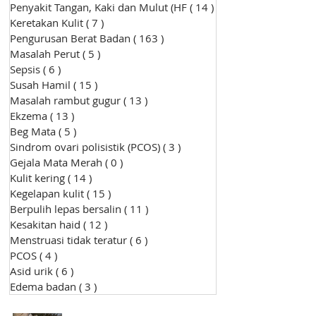
Penyakit Tangan, Kaki dan Mulut (HF
( 14 )
14 siaran
Keretakan Kulit
( 7 )
7 siaran
Pengurusan Berat Badan
( 163 )
163 siaran
Masalah Perut
( 5 )
5 siaran
Sepsis
( 6 )
6 siaran
Susah Hamil
( 15 )
15 siaran
Masalah rambut gugur
( 13 )
13 siaran
Ekzema
( 13 )
13 siaran
Beg Mata
( 5 )
5 siaran
Sindrom ovari polisistik (PCOS)
( 3 )
3 siaran
Gejala Mata Merah
( 0 )
0 siaran
Kulit kering
( 14 )
14 siaran
Kegelapan kulit
( 15 )
15 siaran
Berpulih lepas bersalin
( 11 )
11 siaran
Kesakitan haid
( 12 )
12 siaran
Menstruasi tidak teratur
( 6 )
6 siaran
PCOS
( 4 )
4 siaran
Asid urik
( 6 )
6 siaran
Edema badan
( 3 )
3 siaran