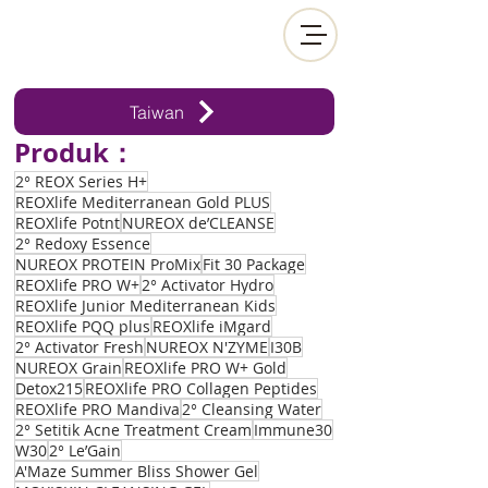
Taiwan
Produk：
2° REOX Series H+
REOXlife Mediterranean Gold PLUS
REOXlife Potnt
NUREOX de’CLEANSE
2° Redoxy Essence
NUREOX PROTEIN ProMix
Fit 30 Package
REOXlife PRO W+
2° Activator Hydro
REOXlife Junior Mediterranean Kids
REOXlife PQQ plus
REOXlife iMgard
2° Activator Fresh
NUREOX N'ZYME
I30B
NUREOX Grain
REOXlife PRO W+ Gold
Detox215
REOXlife PRO Collagen Peptides
REOXlife PRO Mandiva
2° Cleansing Water
2° Setitik Acne Treatment Cream
Immune30
W30
2° Le’Gain
A'Maze Summer Bliss Shower Gel