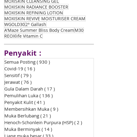
MOXISKIN CLEANSING GEL
MOXISKIN RADIANCE BOOSTER
MOXISKIN REFINING LOTION
MOXISKIN REVIVE MOISTURISER CREAM
WGOLD30
2° Gallash
A'Maze Summer Bliss Body Cream
M30
REOXlife Vitamin C
Penyakit：
Semua Posting
( 930 )
930 siaran
Covid-19
( 16 )
16 siaran
Sensitif
( 79 )
79 siaran
Jerawat
( 76 )
76 siaran
Gula Dalam Darah
( 17 )
17 siaran
Pemulihan Luka
( 136 )
136 siaran
Penyakit Kulit
( 41 )
41 siaran
Membersihkan Muka
( 9 )
9 siaran
Muka Berlubang
( 21 )
21 siaran
Henoch-Schonlein Purpura (HSP)
( 2 )
2 siaran
Muka Berminyak
( 14 )
14 siaran
Liang muka besar
( 33 )
33 siaran