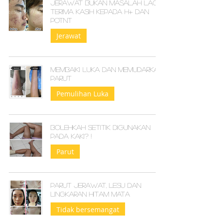
Jerawat Bukan Masalah Lagi:
Terima Kasih kepada H+ dan
Potnt
Jerawat
Membaiki luka dan memudarkan
parut
Pemulihan Luka
Bolehkah setitik digunakan
pada kaki? !
Parut
Parut jerawat, lesu dan
lingkaran hitam mata
Tidak bersemangat