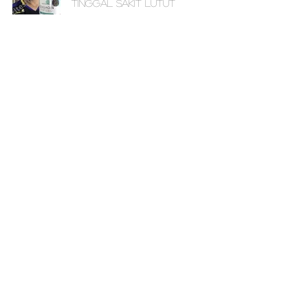
Tinggal Sakit Lutut
Sakit sendi
Perubahan ketara dalam
tekstur kulit saya
Sakit sendi
Lutut saya tidak Sakit lagi!
Sakit sendi
Jerawat dah hilang!
Jerawat
Sakit Sendi, Rambut Gugur,