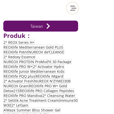
Taiwan
Produk：
2° REOX Series H+
REOXlife Mediterranean Gold PLUS
REOXlife Potnt
NUREOX de’CLEANSE
2° Redoxy Essence
NUREOX PROTEIN ProMix
Fit 30 Package
REOXlife PRO W+
2° Activator Hydro
REOXlife Junior Mediterranean Kids
REOXlife PQQ plus
REOXlife iMgard
2° Activator Fresh
NUREOX N'ZYME
I30B
NUREOX Grain
REOXlife PRO W+ Gold
Detox215
REOXlife PRO Collagen Peptides
REOXlife PRO Mandiva
2° Cleansing Water
2° Setitik Acne Treatment Cream
Immune30
W30
2° Le’Gain
A'Maze Summer Bliss Shower Gel