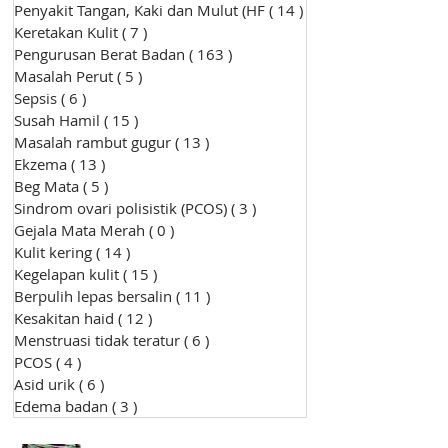
Penyakit Tangan, Kaki dan Mulut (HF
( 14 )
14 siaran
Keretakan Kulit
( 7 )
7 siaran
Pengurusan Berat Badan
( 163 )
163 siaran
Masalah Perut
( 5 )
5 siaran
Sepsis
( 6 )
6 siaran
Susah Hamil
( 15 )
15 siaran
Masalah rambut gugur
( 13 )
13 siaran
Ekzema
( 13 )
13 siaran
Beg Mata
( 5 )
5 siaran
Sindrom ovari polisistik (PCOS)
( 3 )
3 siaran
Gejala Mata Merah
( 0 )
0 siaran
Kulit kering
( 14 )
14 siaran
Kegelapan kulit
( 15 )
15 siaran
Berpulih lepas bersalin
( 11 )
11 siaran
Kesakitan haid
( 12 )
12 siaran
Menstruasi tidak teratur
( 6 )
6 siaran
PCOS
( 4 )
4 siaran
Asid urik
( 6 )
6 siaran
Edema badan
( 3 )
3 siaran