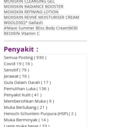
MOXISKIN CLEANSING GEL
MOXISKIN RADIANCE BOOSTER
MOXISKIN REFINING LOTION
MOXISKIN REVIVE MOISTURISER CREAM
WGOLD30
2° Gallash
A'Maze Summer Bliss Body Cream
M30
REOXlife Vitamin C
Penyakit：
Semua Posting
( 930 )
930 siaran
Covid-19
( 16 )
16 siaran
Sensitif
( 79 )
79 siaran
Jerawat
( 76 )
76 siaran
Gula Dalam Darah
( 17 )
17 siaran
Pemulihan Luka
( 136 )
136 siaran
Penyakit Kulit
( 41 )
41 siaran
Membersihkan Muka
( 9 )
9 siaran
Muka Berlubang
( 21 )
21 siaran
Henoch-Schonlein Purpura (HSP)
( 2 )
2 siaran
Muka Berminyak
( 14 )
14 siaran
Liang muka besar
( 33 )
33 siaran