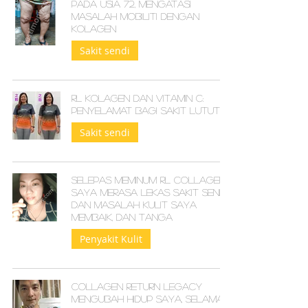
Pada Usia 72, Mengatasi
Masalah Mobiliti dengan
Kolagen
Sakit sendi
RL Kolagen dan Vitamin C:
Penyelamat Bagi Sakit Lutut
Sakit sendi
Selepas Meminum RL COLLAGEN,
Saya Merasa Lekas Sakit Sendi
dan Masalah Kulit Saya
Membaik, dan Tanga
Penyakit Kulit
Collagen Return Legacy
Mengubah Hidup Saya, Selamat