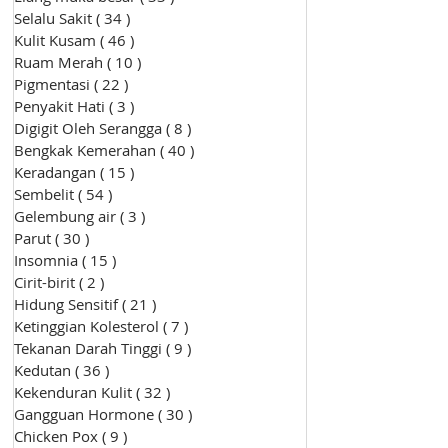
Selalu Sakit
( 34 )
34 siaran
Kulit Kusam
( 46 )
46 siaran
Ruam Merah
( 10 )
10 siaran
Pigmentasi
( 22 )
22 siaran
Penyakit Hati
( 3 )
3 siaran
Digigit Oleh Serangga
( 8 )
8 siaran
Bengkak Kemerahan
( 40 )
40 siaran
Keradangan
( 15 )
15 siaran
Sembelit
( 54 )
54 siaran
Gelembung air
( 3 )
3 siaran
Parut
( 30 )
30 siaran
Insomnia
( 15 )
15 siaran
Cirit-birit
( 2 )
2 siaran
Hidung Sensitif
( 21 )
21 siaran
Ketinggian Kolesterol
( 7 )
7 siaran
Tekanan Darah Tinggi
( 9 )
9 siaran
Kedutan
( 36 )
36 siaran
Kekenduran Kulit
( 32 )
32 siaran
Gangguan Hormone
( 30 )
30 siaran
Chicken Pox
( 9 )
9 siaran