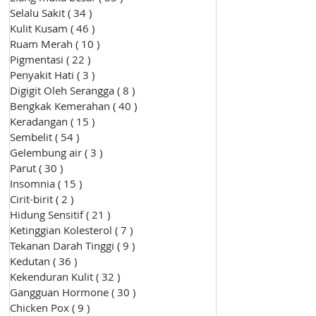
Selalu Sakit
( 34 )
34 siaran
Kulit Kusam
( 46 )
46 siaran
Ruam Merah
( 10 )
10 siaran
Pigmentasi
( 22 )
22 siaran
Penyakit Hati
( 3 )
3 siaran
Digigit Oleh Serangga
( 8 )
8 siaran
Bengkak Kemerahan
( 40 )
40 siaran
Keradangan
( 15 )
15 siaran
Sembelit
( 54 )
54 siaran
Gelembung air
( 3 )
3 siaran
Parut
( 30 )
30 siaran
Insomnia
( 15 )
15 siaran
Cirit-birit
( 2 )
2 siaran
Hidung Sensitif
( 21 )
21 siaran
Ketinggian Kolesterol
( 7 )
7 siaran
Tekanan Darah Tinggi
( 9 )
9 siaran
Kedutan
( 36 )
36 siaran
Kekenduran Kulit
( 32 )
32 siaran
Gangguan Hormone
( 30 )
30 siaran
Chicken Pox
( 9 )
9 siaran