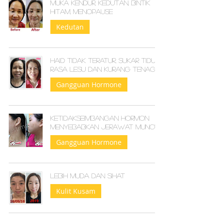
Muka kendur, kedutan, bintik
hitam, menopause
Kedutan
Haid tidak teratur, sukar tidur,
rasa lesu dan kurang tenaga
Gangguan Hormone
Ketidakseimbangan hormon
menyebabkan jerawat muncul
Gangguan Hormone
Lebih muda dan sihat
Kulit Kusam