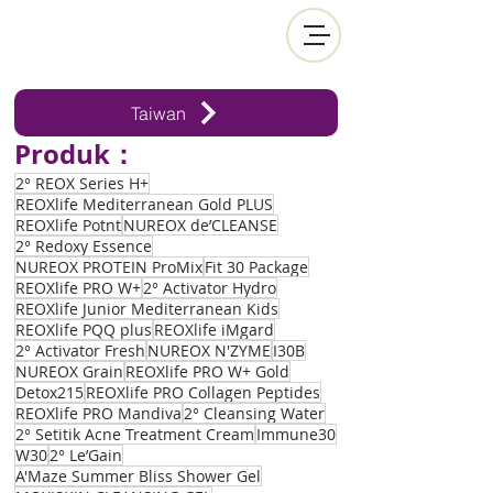
Taiwan
Produk：
2° REOX Series H+
REOXlife Mediterranean Gold PLUS
REOXlife Potnt
NUREOX de’CLEANSE
2° Redoxy Essence
NUREOX PROTEIN ProMix
Fit 30 Package
REOXlife PRO W+
2° Activator Hydro
REOXlife Junior Mediterranean Kids
REOXlife PQQ plus
REOXlife iMgard
2° Activator Fresh
NUREOX N'ZYME
I30B
NUREOX Grain
REOXlife PRO W+ Gold
Detox215
REOXlife PRO Collagen Peptides
REOXlife PRO Mandiva
2° Cleansing Water
2° Setitik Acne Treatment Cream
Immune30
W30
2° Le’Gain
A'Maze Summer Bliss Shower Gel