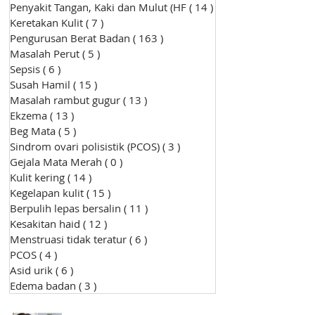
Penyakit Tangan, Kaki dan Mulut (HF
( 14 )
14 siaran
Keretakan Kulit
( 7 )
7 siaran
Pengurusan Berat Badan
( 163 )
163 siaran
Masalah Perut
( 5 )
5 siaran
Sepsis
( 6 )
6 siaran
Susah Hamil
( 15 )
15 siaran
Masalah rambut gugur
( 13 )
13 siaran
Ekzema
( 13 )
13 siaran
Beg Mata
( 5 )
5 siaran
Sindrom ovari polisistik (PCOS)
( 3 )
3 siaran
Gejala Mata Merah
( 0 )
0 siaran
Kulit kering
( 14 )
14 siaran
Kegelapan kulit
( 15 )
15 siaran
Berpulih lepas bersalin
( 11 )
11 siaran
Kesakitan haid
( 12 )
12 siaran
Menstruasi tidak teratur
( 6 )
6 siaran
PCOS
( 4 )
4 siaran
Asid urik
( 6 )
6 siaran
Edema badan
( 3 )
3 siaran