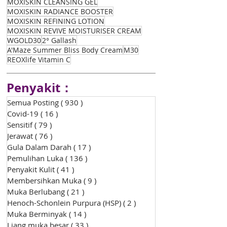
MOXISKIN CLEANSING GEL
MOXISKIN RADIANCE BOOSTER
MOXISKIN REFINING LOTION
MOXISKIN REVIVE MOISTURISER CREAM
WGOLD30
2° Gallash
A'Maze Summer Bliss Body Cream
M30
REOXlife Vitamin C
Penyakit：
Semua Posting
( 930 )
930 siaran
Covid-19
( 16 )
16 siaran
Sensitif
( 79 )
79 siaran
Jerawat
( 76 )
76 siaran
Gula Dalam Darah
( 17 )
17 siaran
Pemulihan Luka
( 136 )
136 siaran
Penyakit Kulit
( 41 )
41 siaran
Membersihkan Muka
( 9 )
9 siaran
Muka Berlubang
( 21 )
21 siaran
Henoch-Schonlein Purpura (HSP)
( 2 )
2 siaran
Muka Berminyak
( 14 )
14 siaran
Liang muka besar
( 33 )
33 siaran