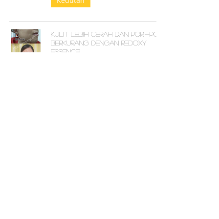
Kedutan
Kulit Lebih Cerah dan Pori-Pori
Berkurang dengan Redoxy
Essence!
Liang muka besar
Perubahan ketara dalam
tekstur kulit saya
Sakit sendi
Kulit saya telah menjadi lebih
cerah, pori-pori kulit telah
hilang, dan saya merasa lebih
bertenaga
Kegelapan kulit