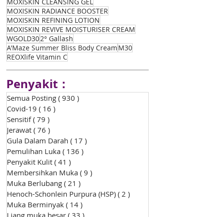
MOXISKIN CLEANSING GEL
MOXISKIN RADIANCE BOOSTER
MOXISKIN REFINING LOTION
MOXISKIN REVIVE MOISTURISER CREAM
WGOLD30
2° Gallash
A'Maze Summer Bliss Body Cream
M30
REOXlife Vitamin C
Penyakit：
Semua Posting
( 930 )
930 siaran
Covid-19
( 16 )
16 siaran
Sensitif
( 79 )
79 siaran
Jerawat
( 76 )
76 siaran
Gula Dalam Darah
( 17 )
17 siaran
Pemulihan Luka
( 136 )
136 siaran
Penyakit Kulit
( 41 )
41 siaran
Membersihkan Muka
( 9 )
9 siaran
Muka Berlubang
( 21 )
21 siaran
Henoch-Schonlein Purpura (HSP)
( 2 )
2 siaran
Muka Berminyak
( 14 )
14 siaran
Liang muka besar
( 33 )
33 siaran