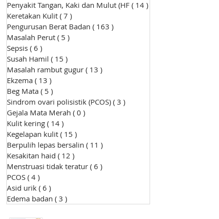
Penyakit Tangan, Kaki dan Mulut (HF
( 14 )
14 siaran
Keretakan Kulit
( 7 )
7 siaran
Pengurusan Berat Badan
( 163 )
163 siaran
Masalah Perut
( 5 )
5 siaran
Sepsis
( 6 )
6 siaran
Susah Hamil
( 15 )
15 siaran
Masalah rambut gugur
( 13 )
13 siaran
Ekzema
( 13 )
13 siaran
Beg Mata
( 5 )
5 siaran
Sindrom ovari polisistik (PCOS)
( 3 )
3 siaran
Gejala Mata Merah
( 0 )
0 siaran
Kulit kering
( 14 )
14 siaran
Kegelapan kulit
( 15 )
15 siaran
Berpulih lepas bersalin
( 11 )
11 siaran
Kesakitan haid
( 12 )
12 siaran
Menstruasi tidak teratur
( 6 )
6 siaran
PCOS
( 4 )
4 siaran
Asid urik
( 6 )
6 siaran
Edema badan
( 3 )
3 siaran