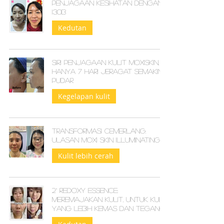
Penjagaan Kesihatan dengan
I30b
Kedutan
Siri Penjagaan Kulit MOXIskin,
Hanya 7 Hari Jeragat Semakin
Pudar
Kegelapan kulit
Transformasi Cemerlang:
Ulasan Moxi Skin Illuminating
Kulit lebih cerah
2° Redoxy Essence:
Meremajakan Kulit, Untuk Kulit
yang Lebih Kemas dan Tegang