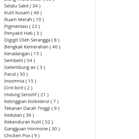
Selalu Sakit
( 34 )
34 siaran
Kulit Kusam
( 46 )
46 siaran
Ruam Merah
( 10 )
10 siaran
Pigmentasi
( 22 )
22 siaran
Penyakit Hati
( 3 )
3 siaran
Digigit Oleh Serangga
( 8 )
8 siaran
Bengkak Kemerahan
( 40 )
40 siaran
Keradangan
( 15 )
15 siaran
Sembelit
( 54 )
54 siaran
Gelembung air
( 3 )
3 siaran
Parut
( 30 )
30 siaran
Insomnia
( 15 )
15 siaran
Cirit-birit
( 2 )
2 siaran
Hidung Sensitif
( 21 )
21 siaran
Ketinggian Kolesterol
( 7 )
7 siaran
Tekanan Darah Tinggi
( 9 )
9 siaran
Kedutan
( 36 )
36 siaran
Kekenduran Kulit
( 32 )
32 siaran
Gangguan Hormone
( 30 )
30 siaran
Chicken Pox
( 9 )
9 siaran