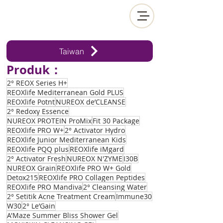
Taiwan
Produk：
2° REOX Series H+
REOXlife Mediterranean Gold PLUS
REOXlife Potnt
NUREOX de’CLEANSE
2° Redoxy Essence
NUREOX PROTEIN ProMix
Fit 30 Package
REOXlife PRO W+
2° Activator Hydro
REOXlife Junior Mediterranean Kids
REOXlife PQQ plus
REOXlife iMgard
2° Activator Fresh
NUREOX N'ZYME
I30B
NUREOX Grain
REOXlife PRO W+ Gold
Detox215
REOXlife PRO Collagen Peptides
REOXlife PRO Mandiva
2° Cleansing Water
2° Setitik Acne Treatment Cream
Immune30
W30
2° Le’Gain
A'Maze Summer Bliss Shower Gel