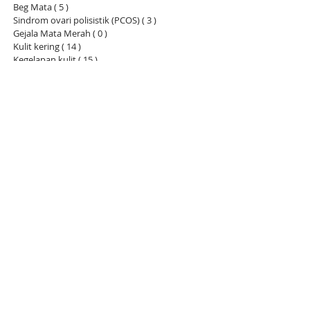
Beg Mata
( 5 )
5 siaran
Sindrom ovari polisistik (PCOS)
( 3 )
3 siaran
Gejala Mata Merah
( 0 )
0 siaran
Kulit kering
( 14 )
14 siaran
Kegelapan kulit
( 15 )
15 siaran
Berpulih lepas bersalin
( 11 )
11 siaran
Kesakitan haid
( 12 )
12 siaran
Menstruasi tidak teratur
( 6 )
6 siaran
PCOS
( 4 )
4 siaran
Asid urik
( 6 )
6 siaran
Edema badan
( 3 )
3 siaran
Jawatan Terkini：
PQQ berupaya
menyelesaikan masalah
Depression & Anxiety
attack
PQQ Mengembalikan
Keceriaan Wajah &