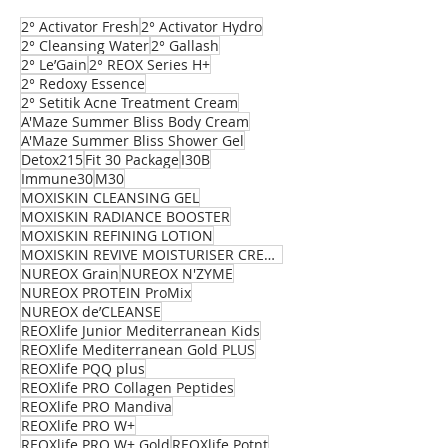
2° Activator Fresh
2° Activator Hydro
2° Cleansing Water
2° Gallash
2° Le’Gain
2° REOX Series H+
2° Redoxy Essence
2° Setitik Acne Treatment Cream
A'Maze Summer Bliss Body Cream
A'Maze Summer Bliss Shower Gel
Detox215
Fit 30 Package
I30B
Immune30
M30
MOXISKIN CLEANSING GEL
MOXISKIN RADIANCE BOOSTER
MOXISKIN REFINING LOTION
MOXISKIN REVIVE MOISTURISER CREAM
NUREOX Grain
NUREOX N'ZYME
NUREOX PROTEIN ProMix
NUREOX de’CLEANSE
REOXlife Junior Mediterranean Kids
REOXlife Mediterranean Gold PLUS
REOXlife PQQ plus
REOXlife PRO Collagen Peptides
REOXlife PRO Mandiva
REOXlife PRO W+
REOXlife PRO W+ Gold
REOXlife Potnt