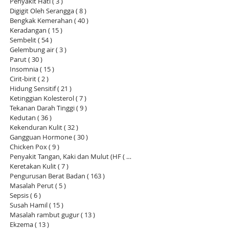
Penyakit Hati
( 3 )
3 siaran
Digigit Oleh Serangga
( 8 )
8 siaran
Bengkak Kemerahan
( 40 )
40 siaran
Keradangan
( 15 )
15 siaran
Sembelit
( 54 )
54 siaran
Gelembung air
( 3 )
3 siaran
Parut
( 30 )
30 siaran
Insomnia
( 15 )
15 siaran
Cirit-birit
( 2 )
2 siaran
Hidung Sensitif
( 21 )
21 siaran
Ketinggian Kolesterol
( 7 )
7 siaran
Tekanan Darah Tinggi
( 9 )
9 siaran
Kedutan
( 36 )
36 siaran
Kekenduran Kulit
( 32 )
32 siaran
Gangguan Hormone
( 30 )
30 siaran
Chicken Pox
( 9 )
9 siaran
Penyakit Tangan, Kaki dan Mulut (HF
( 14 )
14 siaran
Keretakan Kulit
( 7 )
7 siaran
Pengurusan Berat Badan
( 163 )
163 siaran
Masalah Perut
( 5 )
5 siaran
Sepsis
( 6 )
6 siaran
Susah Hamil
( 15 )
15 siaran
Masalah rambut gugur
( 13 )
13 siaran
Ekzema
( 13 )
13 siaran