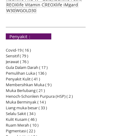
REOXlife Vitamin C
REOXlife iMgard
W30
WGOLD30
​ Penyakit：
Covid-19
( 16 )
16 siaran
Sensitif
( 79 )
79 siaran
Jerawat
( 76 )
76 siaran
Gula Dalam Darah
( 17 )
17 siaran
Pemulihan Luka
( 136 )
136 siaran
Penyakit Kulit
( 41 )
41 siaran
Membersihkan Muka
( 9 )
9 siaran
Muka Berlubang
( 21 )
21 siaran
Henoch-Schonlein Purpura (HSP)
( 2 )
2 siaran
Muka Berminyak
( 14 )
14 siaran
Liang muka besar
( 33 )
33 siaran
Selalu Sakit
( 34 )
34 siaran
Kulit Kusam
( 46 )
46 siaran
Ruam Merah
( 10 )
10 siaran
Pigmentasi
( 22 )
22 siaran