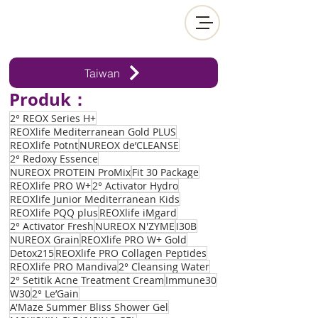
Taiwan
Produk：
2° REOX Series H+
REOXlife Mediterranean Gold PLUS
REOXlife Potnt
NUREOX de’CLEANSE
2° Redoxy Essence
NUREOX PROTEIN ProMix
Fit 30 Package
REOXlife PRO W+
2° Activator Hydro
REOXlife Junior Mediterranean Kids
REOXlife PQQ plus
REOXlife iMgard
2° Activator Fresh
NUREOX N'ZYME
I30B
NUREOX Grain
REOXlife PRO W+ Gold
Detox215
REOXlife PRO Collagen Peptides
REOXlife PRO Mandiva
2° Cleansing Water
2° Setitik Acne Treatment Cream
Immune30
W30
2° Le’Gain
A'Maze Summer Bliss Shower Gel