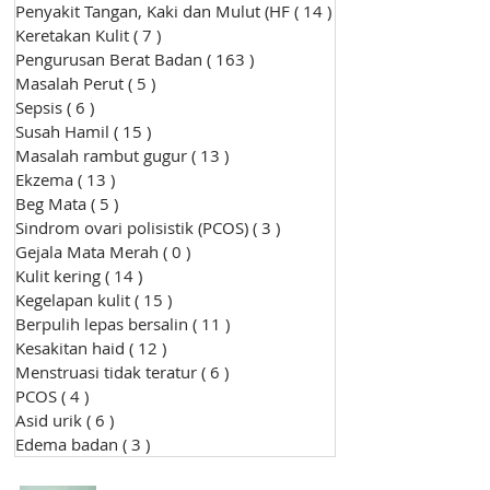
Penyakit Tangan, Kaki dan Mulut (HF
( 14 )
14 siaran
Keretakan Kulit
( 7 )
7 siaran
Pengurusan Berat Badan
( 163 )
163 siaran
Masalah Perut
( 5 )
5 siaran
Sepsis
( 6 )
6 siaran
Susah Hamil
( 15 )
15 siaran
Masalah rambut gugur
( 13 )
13 siaran
Ekzema
( 13 )
13 siaran
Beg Mata
( 5 )
5 siaran
Sindrom ovari polisistik (PCOS)
( 3 )
3 siaran
Gejala Mata Merah
( 0 )
0 siaran
Kulit kering
( 14 )
14 siaran
Kegelapan kulit
( 15 )
15 siaran
Berpulih lepas bersalin
( 11 )
11 siaran
Kesakitan haid
( 12 )
12 siaran
Menstruasi tidak teratur
( 6 )
6 siaran
PCOS
( 4 )
4 siaran
Asid urik
( 6 )
6 siaran
Edema badan
( 3 )
3 siaran