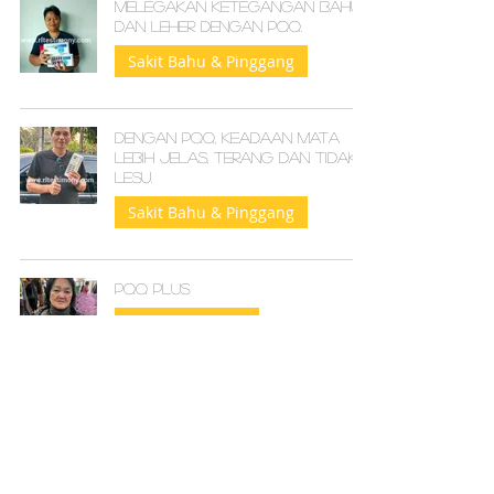
Melegakan Ketegangan Bahu
dan Leher dengan PQQ.
Sakit Bahu & Pinggang
Dengan PQQ, Keadaan Mata
Lebih Jelas, Terang dan Tidak
Lesu.
Sakit Bahu & Pinggang
PQQ PLUS
Pemulihan Luka
Hilangkan sakit belakang
Sakit sendi