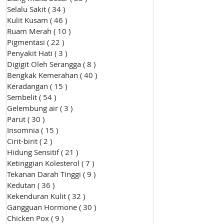
Selalu Sakit
( 34 )
34 siaran
Kulit Kusam
( 46 )
46 siaran
Ruam Merah
( 10 )
10 siaran
Pigmentasi
( 22 )
22 siaran
Penyakit Hati
( 3 )
3 siaran
Digigit Oleh Serangga
( 8 )
8 siaran
Bengkak Kemerahan
( 40 )
40 siaran
Keradangan
( 15 )
15 siaran
Sembelit
( 54 )
54 siaran
Gelembung air
( 3 )
3 siaran
Parut
( 30 )
30 siaran
Insomnia
( 15 )
15 siaran
Cirit-birit
( 2 )
2 siaran
Hidung Sensitif
( 21 )
21 siaran
Ketinggian Kolesterol
( 7 )
7 siaran
Tekanan Darah Tinggi
( 9 )
9 siaran
Kedutan
( 36 )
36 siaran
Kekenduran Kulit
( 32 )
32 siaran
Gangguan Hormone
( 30 )
30 siaran
Chicken Pox
( 9 )
9 siaran