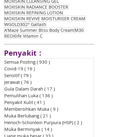
MOXISKIN CLEANSING GEL
MOXISKIN RADIANCE BOOSTER
MOXISKIN REFINING LOTION
MOXISKIN REVIVE MOISTURISER CREAM
WGOLD30
2° Gallash
A'Maze Summer Bliss Body Cream
M30
REOXlife Vitamin C
Penyakit：
Semua Posting
( 930 )
930 siaran
Covid-19
( 16 )
16 siaran
Sensitif
( 79 )
79 siaran
Jerawat
( 76 )
76 siaran
Gula Dalam Darah
( 17 )
17 siaran
Pemulihan Luka
( 136 )
136 siaran
Penyakit Kulit
( 41 )
41 siaran
Membersihkan Muka
( 9 )
9 siaran
Muka Berlubang
( 21 )
21 siaran
Henoch-Schonlein Purpura (HSP)
( 2 )
2 siaran
Muka Berminyak
( 14 )
14 siaran
Liang muka besar
( 33 )
33 siaran