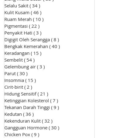
Selalu Sakit
( 34 )
34 siaran
Kulit Kusam
( 46 )
46 siaran
Ruam Merah
( 10 )
10 siaran
Pigmentasi
( 22 )
22 siaran
Penyakit Hati
( 3 )
3 siaran
Digigit Oleh Serangga
( 8 )
8 siaran
Bengkak Kemerahan
( 40 )
40 siaran
Keradangan
( 15 )
15 siaran
Sembelit
( 54 )
54 siaran
Gelembung air
( 3 )
3 siaran
Parut
( 30 )
30 siaran
Insomnia
( 15 )
15 siaran
Cirit-birit
( 2 )
2 siaran
Hidung Sensitif
( 21 )
21 siaran
Ketinggian Kolesterol
( 7 )
7 siaran
Tekanan Darah Tinggi
( 9 )
9 siaran
Kedutan
( 36 )
36 siaran
Kekenduran Kulit
( 32 )
32 siaran
Gangguan Hormone
( 30 )
30 siaran
Chicken Pox
( 9 )
9 siaran