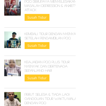
PQQ berupaya menyelesaikan
masalah Depression & Anxiety
attack
Susah Tidur
Kembali Tidur dengan Nyenyak
Setelah Pengambilan PQQ
Susah Tidur
Keajaiban PQQ Plus: Tidur
Nyenyak dan Bertenaga
Sepanjang Hari
Susah Tidur
Perut Selesa & Tiada Lagi
Gangguan Tidur Waktu Malam
Dengan PQQ