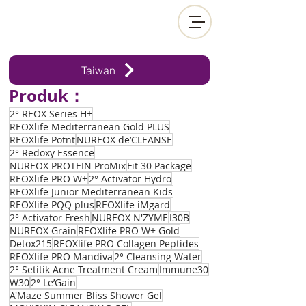
Taiwan
Produk：
2° REOX Series H+
REOXlife Mediterranean Gold PLUS
REOXlife Potnt
NUREOX de’CLEANSE
2° Redoxy Essence
NUREOX PROTEIN ProMix
Fit 30 Package
REOXlife PRO W+
2° Activator Hydro
REOXlife Junior Mediterranean Kids
REOXlife PQQ plus
REOXlife iMgard
2° Activator Fresh
NUREOX N'ZYME
I30B
NUREOX Grain
REOXlife PRO W+ Gold
Detox215
REOXlife PRO Collagen Peptides
REOXlife PRO Mandiva
2° Cleansing Water
2° Setitik Acne Treatment Cream
Immune30
W30
2° Le’Gain
A'Maze Summer Bliss Shower Gel