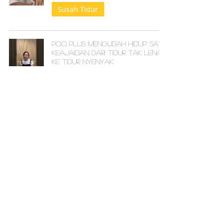
Susah Tidur
PQQ Plus Mengubah Hidup Saya:
Keajaiban dari Tidur tak lena
ke Tidur Nyenyak
Susah Tidur
PQQ Plus Meningkatkan Tidur,
Menyelesaikan Masalah Kebas
Jari: Kesan Menakjubkan Saya
dan Kakak!
Susah Tidur
Daya Ingatan dan Kualiti Tidur
yang Lebih Baik Terima Kasih
kepada PQQ PLUS
Insomnia