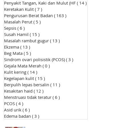
Penyakit Tangan, Kaki dan Mulut (HF
( 14 )
14 siaran
Keretakan Kulit
( 7 )
7 siaran
Pengurusan Berat Badan
( 163 )
163 siaran
Masalah Perut
( 5 )
5 siaran
Sepsis
( 6 )
6 siaran
Susah Hamil
( 15 )
15 siaran
Masalah rambut gugur
( 13 )
13 siaran
Ekzema
( 13 )
13 siaran
Beg Mata
( 5 )
5 siaran
Sindrom ovari polisistik (PCOS)
( 3 )
3 siaran
Gejala Mata Merah
( 0 )
0 siaran
Kulit kering
( 14 )
14 siaran
Kegelapan kulit
( 15 )
15 siaran
Berpulih lepas bersalin
( 11 )
11 siaran
Kesakitan haid
( 12 )
12 siaran
Menstruasi tidak teratur
( 6 )
6 siaran
PCOS
( 4 )
4 siaran
Asid urik
( 6 )
6 siaran
Edema badan
( 3 )
3 siaran