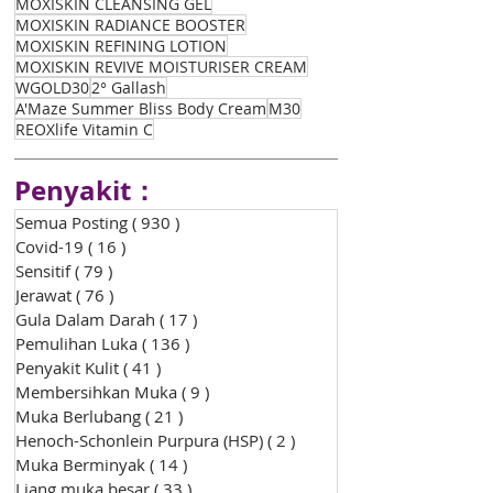
MOXISKIN CLEANSING GEL
MOXISKIN RADIANCE BOOSTER
MOXISKIN REFINING LOTION
MOXISKIN REVIVE MOISTURISER CREAM
WGOLD30
2° Gallash
A'Maze Summer Bliss Body Cream
M30
REOXlife Vitamin C
Penyakit：
Semua Posting
( 930 )
930 siaran
Covid-19
( 16 )
16 siaran
Sensitif
( 79 )
79 siaran
Jerawat
( 76 )
76 siaran
Gula Dalam Darah
( 17 )
17 siaran
Pemulihan Luka
( 136 )
136 siaran
Penyakit Kulit
( 41 )
41 siaran
Membersihkan Muka
( 9 )
9 siaran
Muka Berlubang
( 21 )
21 siaran
Henoch-Schonlein Purpura (HSP)
( 2 )
2 siaran
Muka Berminyak
( 14 )
14 siaran
Liang muka besar
( 33 )
33 siaran